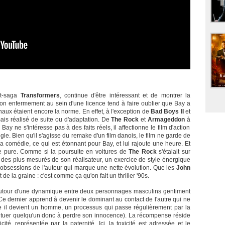
st-saga
Transformers
, continue d'être intéressant et de montrer la
on enfermement au sein d'une licence tend à faire oublier que Bay a
aux étaient encore la norme. En effet, à l'exception de
Bad Boys II
et
mais réalisé de suite ou d'adaptation. De
The Rock
et
Armageddon
à
Bay ne s'intéresse pas à des faits réels, il affectionne le film d'action
le. Bien qu'il s'agisse du remake d'un film danois, le film ne garde de
 la comédie, ce qui est étonnant pour Bay, et lui rajoute une heure. Et
e pure. Comme si la poursuite en voitures de
The Rock
s'étalait sur
un des plus mesurés de son réalisateur, un exercice de style énergique
obsessions de l'auteur qui marque une nette évolution. Que les
John
 la graine : c'est comme ça qu'on fait un thriller '90s.
 autour d'une dynamique entre deux personnages masculins gentiment
e dernier apprend à devenir le dominant au contact de l'autre qui ne
ste il devient un homme, un processus qui passe régulièrement par la
 à tuer quelqu'un donc à perdre son innocence). La récompense réside
té, représentée par la paternité. Ici, la toxicité est adressée et le