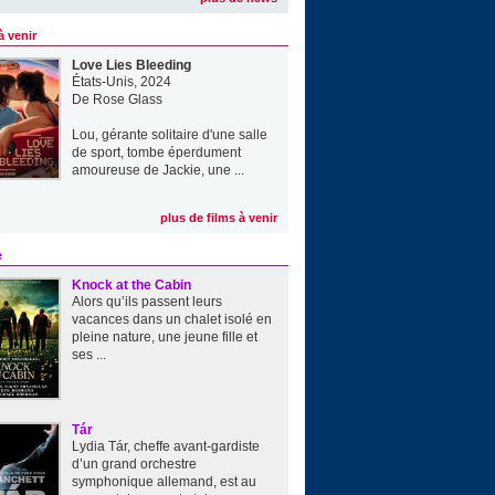
à venir
Love Lies Bleeding
États-Unis, 2024
De
Rose Glass
Lou, gérante solitaire d'une salle
de sport, tombe éperdument
amoureuse de Jackie, une ...
plus de films à venir
e
Knock at the Cabin
Alors qu’ils passent leurs
vacances dans un chalet isolé en
pleine nature, une jeune fille et
ses ...
Tár
Lydia Tár, cheffe avant-gardiste
d’un grand orchestre
symphonique allemand, est au