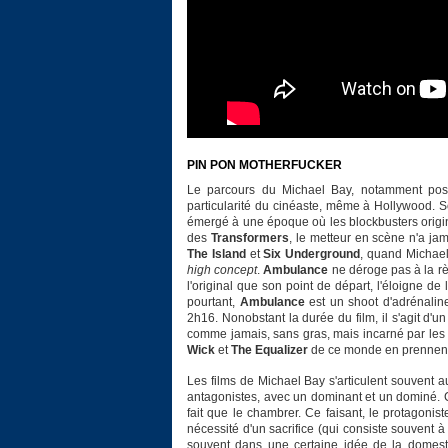
PIN PON MOTHERFUCKER
Le parcours du Michael Bay, notamment po
particularité du cinéaste, même à Hollywood. S
émergé à une époque où les blockbusters origin
des
Transformers
, le metteur en scène n'a ja
The Island
et
Six Underground
, quand Michael 
high concept
.
Ambulance
ne déroge pas à la règ
l'original que son point de départ, l'éloigne de
pourtant,
Ambulance
est un shoot d'adrénalin
2h16. Nonobstant la durée du film, il s'agit d'
comme jamais, sans gras, mais incarné par les 
Wick
et
The Equalizer
de ce monde en prennent de
Les films de Michael Bay s'articulent souvent
antagonistes, avec un dominant et un dominé. C
fait que le chambrer. Ce faisant, le protagoni
nécessité d'un sacrifice (qui consiste souvent
souvent dans une certaine idée de la domestici