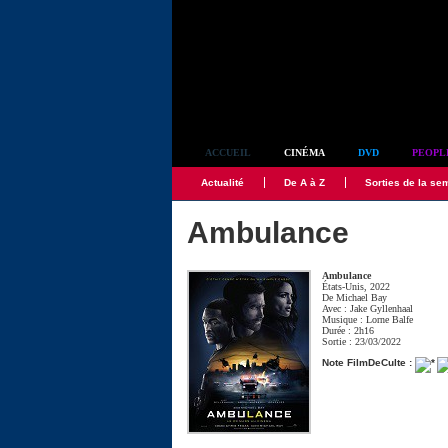
Simplement culte
ACCUEIL
CINÉMA
DVD
PEOPL
Actualité
De A à Z
Sorties de la se
Ambulance
Ambulance
États-Unis, 2022
De
Michael Bay
Avec :
Jake Gyllenhaal
Musique :
Lorne Balfe
Durée : 2h16
Sortie : 23/03/2022
Note FilmDeCulte :