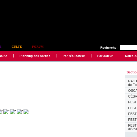
E
CULTE
FORUM
Recherche :
maine
Planning des sorties
Par réalisateur
Par acteur
Notes d
Secti
RAGTI
de F
OSCAR
CÉSAR
FESTI
FESTI
FESTI
FESTI
FEST
dévoi