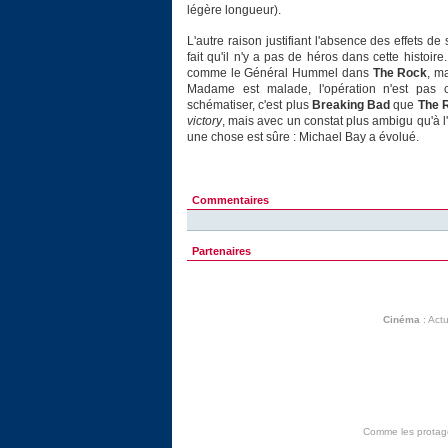
légère longueur).
L'autre raison justifiant l'absence des effets d
fait qu'il n'y a pas de héros dans cette histoir
comme le Général Hummel dans
The Rock
, m
Madame est malade, l'opération n'est pas cou
schématiser, c'est plus
Breaking Bad
que
The 
victory
, mais avec un constat plus ambigu qu'à 
une chose est sûre : Michael Bay a évolué.
Commentaires
Partenaires
Cinéma
:
Actu
Comme les protagon