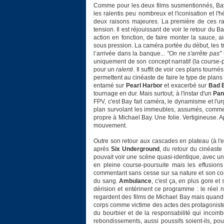
Comme pour les deux films susmentionnés, Bay f
les ralentis peu nombreux et l'iconisation et l'
deux raisons majeures. La première de ces rai
tension. Il est réjouissant de voir le retour du
action en fonction, de faire monter la sauce, a
sous pression. La caméra portée du début, les tr
l’arrivée dans la banque...
"On ne s'arrête pas"
uniquement de son concept narratif (la course-p
pour un
ralenti
. Il suffit de voir ces plans tour
permettent au cinéaste de faire le type de plans
entamé sur
Pearl Harbor
et exacerbé sur
Bad B
tournage en dur. Mais surtout, à l'instar d'un
Pan
FPV, c'est Bay fait caméra, le dynamisme et l'
plan survolant les immeubles, assumés, comme s
propre à Michael Bay. Une folie. Vertigineuse. 
mouvement.
Outre son retour aux cascades en plateau (à l'ex
après
Six Underground
, du retour du cinéast
pouvait voir une scène quasi-identique, avec une
en pleine course-poursuite mais les effusion
commentant sans cesse sur sa nature et son conc
du sang.
Ambulance
, c'est ça, en plus gore e
dérision et entérinent ce programme : le réel 
regardent des films de Michael Bay mais quand i
corps comme victime des actes des protagonistes 
du bourbier et de la responsabilité qui incomb
rebondissements, aussi poussifs soient-ils, po