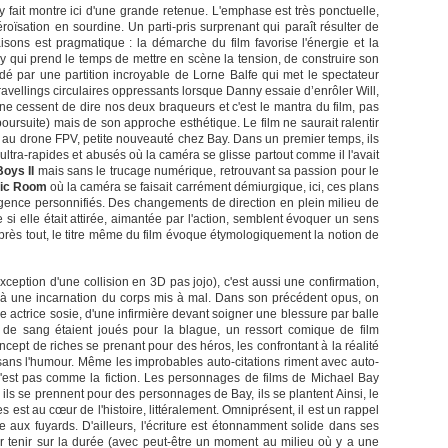
ait montre ici d'une grande retenue. L'emphase est très ponctuelle,
héroïsation en sourdine. Un parti-pris surprenant qui paraît résulter de
sons est pragmatique : la démarche du film favorise l'énergie et la
 Bay qui prend le temps de mettre en scène la tension, de construire son
idé par une partition incroyable de Lorne Balfe qui met le spectateur
avellings circulaires oppressants lorsque Danny essaie d’enrôler Will,
ne cessent de dire nos deux braqueurs et c'est le mantra du film, pas
oursuite) mais de son approche esthétique. Le film ne saurait ralentir
nés au drone FPV, petite nouveauté chez Bay. Dans un premier temps, ils
 ultra-rapides et abusés où la caméra se glisse partout comme il l'avait
oys II
mais sans le trucage numérique, retrouvant sa passion pour le
ic Room
où la caméra se faisait carrément démiurgique, ici, ces plans
urgence personnifiés. Des changements de direction en plein milieu de
i elle était attirée, aimantée par l'action, semblent évoquer un sens
Après tout, le titre même du film évoque étymologiquement la notion de
ception d'une collision en 3D pas jojo), c'est aussi une confirmation,
e à une incarnation du corps mis à mal. Dans son précédent opus, on
 actrice sosie, d'une infirmière devant soigner une blessure par balle
s de sang étaient joués pour la blague, un ressort comique de film
ept de riches se prenant pour des héros, les confrontant à la réalité
t sans l'humour. Même les improbables auto-citations riment avec auto-
n'est pas comme la fiction. Les personnages de films de Michael Bay
ls se prennent pour des personnages de Bay, ils se plantent Ainsi, le
est au cœur de l'histoire, littéralement. Omniprésent, il est un rappel
e aux fuyards. D'ailleurs, l'écriture est étonnamment solide dans ses
ur tenir sur la durée (avec peut-être un moment au milieu où y a une