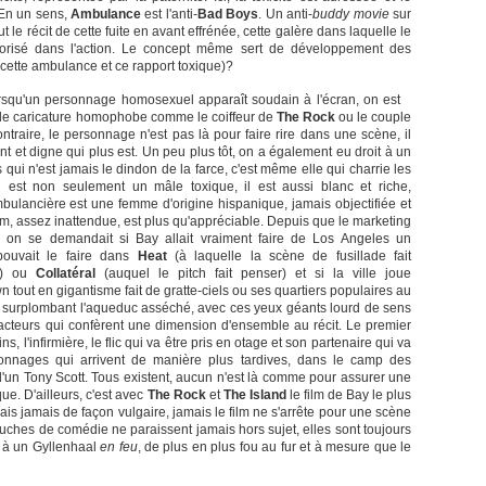
 En un sens,
Ambulance
est l'anti-
Bad Boys
. Un anti-
buddy movie
sur
tout le récit de cette fuite en avant effrénée, cette galère dans laquelle le
orisé dans l'action. Le concept même sert de développement des
cette ambulance et ce rapport toxique)?
rsqu'un personnage homosexuel apparaît soudain à l'écran, on est
itable caricature homophobe comme le coiffeur de
The Rock
ou le couple
contraire, le personnage n'est pas là pour faire rire dans une scène, il
ent et digne qui plus est. Un peu plus tôt, on a également eu droit à un
ui n'est jamais le dindon de la farce, c'est même elle qui charrie les
 est non seulement un mâle toxique, il est aussi blanc et riche,
ambulancière est une femme d'origine hispanique, jamais objectifiée et
film, assez inattendue, est plus qu'appréciable. Depuis que le marketing
, on se demandait si Bay allait vraiment faire de Los Angeles un
ouvait le faire dans
Heat
(à laquelle la scène de fusillade fait
ue) ou
Collatéral
(auquel le pitch fait penser) et si la ville joue
 tout en gigantisme fait de gratte-ciels ou ses quartiers populaires au
 surplombant l'aqueduc asséché, avec ces yeux géants lourd de sens
acteurs qui confèrent une dimension d'ensemble au récit. Le premier
, l'infirmière, le flic qui va être pris en otage et son partenaire qui va
onnages qui arrivent de manière plus tardives, dans le camp des
'un Tony Scott. Tous existent, aucun n'est là comme pour assurer une
e. D'ailleurs, c'est avec
The Rock
et
The Island
le film de Bay le plus
ais jamais de façon vulgaire, jamais le film ne s'arrête pour une scène
uches de comédie ne paraissent jamais hors sujet, elles sont toujours
 à un Gyllenhaal
en feu
, de plus en plus fou au fur et à mesure que le