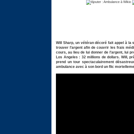
Will Sharp, un vétéran décoré fait appel à la
trouver l’argent afin de couvrir les frais m
cours, au lieu de lui donner de l’argent, lui 
Los Angeles : 32 millions de dollars. Will, 
prend un tour spectaculairement désastreux
ambulance avec à son bord un flic mortellem