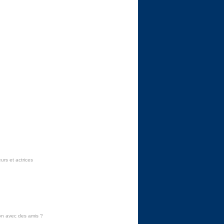
urs et actrices
on avec des amis
?