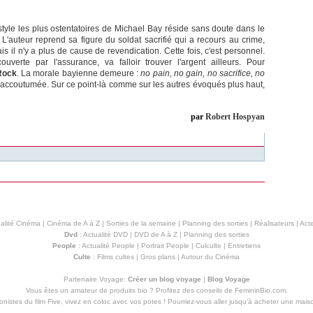
e style les plus ostentatoires de Michael Bay réside sans doute dans le
e. L'auteur reprend sa figure du soldat sacrifié qui a recours au crime,
ais il n'y a plus de cause de revendication. Cette fois, c'est personnel.
verte par l'assurance, va falloir trouver l'argent ailleurs. Pour
Rock
. La morale bayienne demeure :
no pain, no gain, no sacrifice, no
l'accoutumée. Sur ce point-là comme sur les autres évoqués plus haut,
par
Robert Hospyan
alité Cinéma
|
Cinéma de A à Z
|
Sorties de la semaine
|
Planning des sorties
|
Réalisateurs
|
Acte
Dvd
:
Actualité DVD
|
DVD de A à Z
|
Planning des sorties
People
:
Actualité People
|
Portrait People
|
Culculte
|
Entretiens
Culte
:
Films cultes
|
Gros plans
|
Autour du Cinéma
Partenaire Voyage:
Créer un blog voyage
|
Blog Voyage
Vous êtes un amateur de produits
bio
? Profitez des conseils de FemininBio.com.
istes du film Five, vivez en coloc avec vos potes ! Pourriez-vous aller jusqu'à
acheter une mais