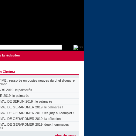
e la rédaction
on Cinéma
ME : ressortie en copies neuves du chef d'oeuvre
orman
S 2019: le palmarès
 2019: le palmarès
VAL DE BERLIN 2019 : le palmarès
VAL DE GERARDMER 2019: le palmarès !
VAL DE GERARDMER 2019: les jury au complet !
VAL DE GERARDMER 2019: la sélection !
IVAL DE GERARDMER 2019: deux hommages
lés
plus de news