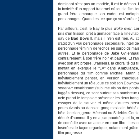
dominant n'est pas un modèle, il est le démon.
la toxicité d'un rapport fraternel où tout le film, 
grand frère embarque son cadet, est métaph
personnages. Quand est-ce que ça va s'arrêter (
Par ailleurs, c'est le Bay le plus
woke ever
. Lo
pris d'un frisson, prêt à grimacer face à l'inév
gay de
Bad Boys II
, mais il n'en est rien. Au 
s'agit d'un vrai personnage secondaire, intellig
personnage féminin de techos en surpoids mais q
autres. Et le personnage de Jake Gyllenhaal
contrairement à son frère noir et pauvre. Et l'
avec son arc propre. D'ailleurs, la choralité du 
mettait en exergue le "LA" dans
Ambulance
personnage du film comme Michael Mann p
inévitablement penser, en version chaotiq
inévitablement un rôle, que ce soit son Downtown
street art
envahissant (sublime vision des ponts
taggés dessus), ce sont surtout ses nombreux 
acte prend le temps de présenter les deux frangins
essayer de le sauver et même d'autres pers
poursuivants ou dans ce gang mexicain hérité d
bête fonction, genre Méchant ou Sidekick Comiqu
dénué d'humour. Il y en a, saupoudré ça et là, m
de comédie avec un acteur en roue libre. Les to
insérées de façon organique, notamment grâce
film progresse.