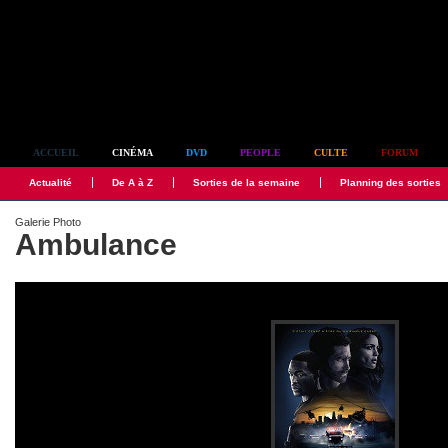
Simplement culte
ACCUEIL
CINÉMA
DVD
PEOPLE
CULTE
FORUM
Actualité
De A à Z
Sorties de la semaine
Planning des sorties
Galerie Photo
Ambulance