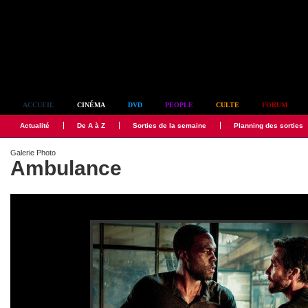
Simplement culte
ACCUEIL
CINÉMA
DVD
PEOPLE
CULTE
FORUM
Actualité
De A à Z
Sorties de la semaine
Planning des sorties
Galerie Photo
Ambulance