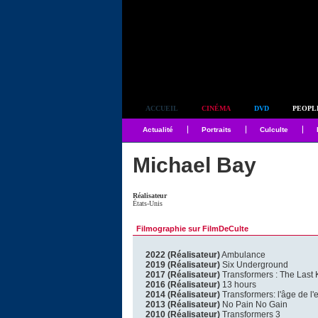
Simplement culte
ACCUEIL
CINÉMA
DVD
PEOPL
Actualité
Portraits
Culculte
Michael Bay
Réalisateur
États-Unis
Filmographie sur FilmDeCulte
2022 (Réalisateur)
Ambulance
2019 (Réalisateur)
Six Underground
2017 (Réalisateur)
Transformers : The Last 
2016 (Réalisateur)
13 hours
2014 (Réalisateur)
Transformers: l'âge de l'e
2013 (Réalisateur)
No Pain No Gain
2010 (Réalisateur)
Transformers 3