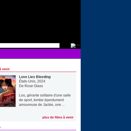
à venir
Love Lies Bleeding
États-Unis, 2024
De
Rose Glass
Lou, gérante solitaire d'une salle
de sport, tombe éperdument
amoureuse de Jackie, une ...
plus de films à venir
e