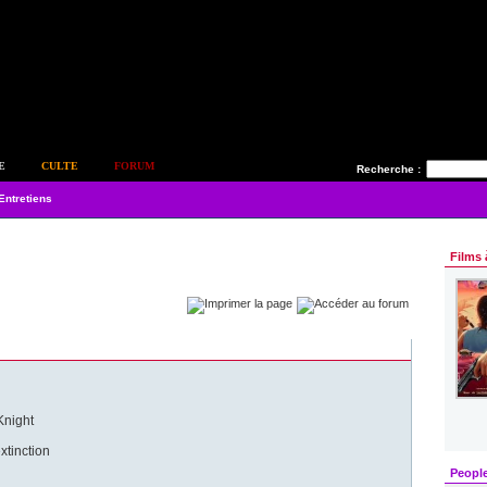
E
CULTE
FORUM
Recherche :
Entretiens
Films 
Knight
xtinction
Peopl