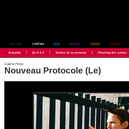
Simplement culte
ACCUEIL
CINÉMA
DVD
PEOPLE
CULTE
FORUM
Actualité
De A à Z
Sorties de la semaine
Planning des sorties
Galerie Photo
Nouveau Protocole (Le)