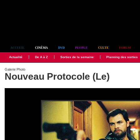
Simplement culte
ACCUEIL
CINÉMA
DVD
PEOPLE
CULTE
FORUM
Actualité
De A à Z
Sorties de la semaine
Planning des sorties
Galerie Photo
Nouveau Protocole (Le)