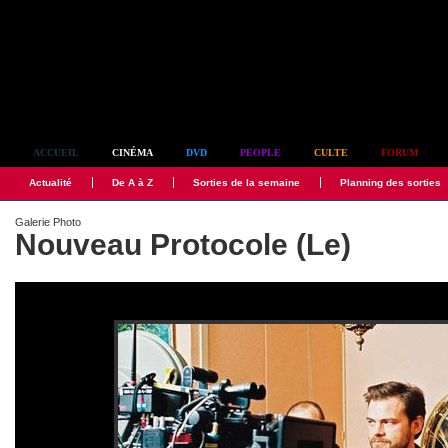
Simplement culte
ACCUEIL
CINÉMA
DVD
PEOPLE
CULTE
FORUM
Actualité
De A à Z
Sorties de la semaine
Planning des sorties
Galerie Photo
Nouveau Protocole (Le)