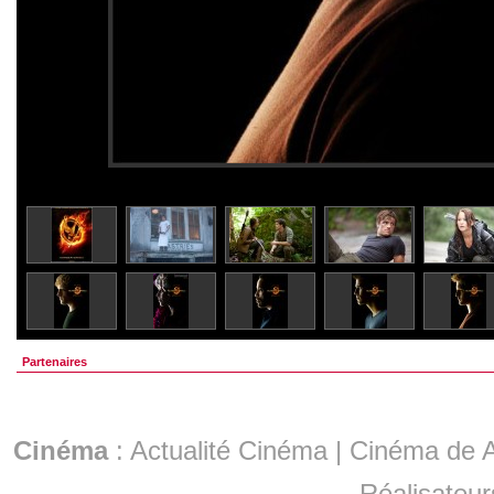
Partenaires
Cinéma
:
Actualité Cinéma
|
Cinéma de A
Réalisateur