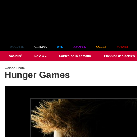
Simplement culte
ACCUEIL
CINÉMA
DVD
PEOPLE
CULTE
FORUM
Actualité
De A à Z
Sorties de la semaine
Planning des sorties
Galerie Photo
Hunger Games