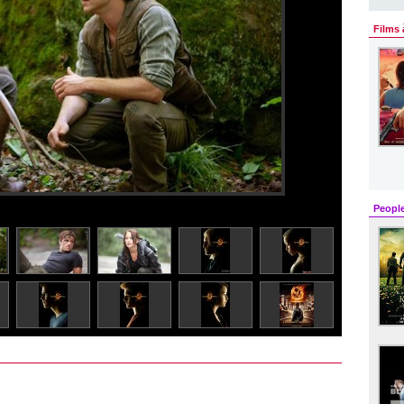
Films 
Peopl