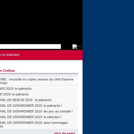
e la rédaction
on Cinéma
ME : ressortie en copies neuves du chef d'oeuvre
orman
S 2019: le palmarès
 2019: le palmarès
VAL DE BERLIN 2019 : le palmarès
VAL DE GERARDMER 2019: le palmarès !
VAL DE GERARDMER 2019: les jury au complet !
VAL DE GERARDMER 2019: la sélection !
IVAL DE GERARDMER 2019: deux hommages
lés
plus de news