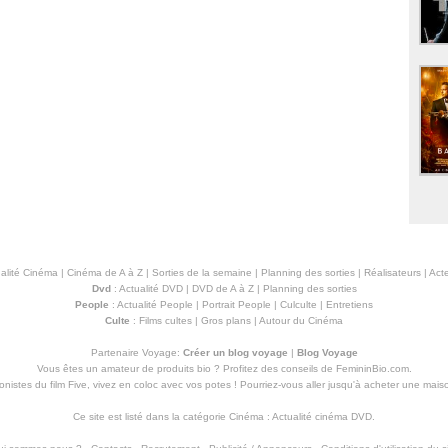
alité Cinéma
|
Cinéma de A à Z
|
Sorties de la semaine
|
Planning des sorties
|
Réalisateurs
|
Acte
Dvd
:
Actualité DVD
|
DVD de A à Z
|
Planning des sorties
People
:
Actualité People
|
Portrait People
|
Culculte
|
Entretiens
Culte
:
Films cultes
|
Gros plans
|
Autour du Cinéma
Partenaire Voyage:
Créer un blog voyage
|
Blog Voyage
Vous êtes un amateur de produits
bio
? Profitez des conseils de FemininBio.com.
istes du film Five, vivez en coloc avec vos potes ! Pourriez-vous aller jusqu'à
acheter une mais
Ce site est listé dans la catégorie
Cinéma
:
Actualité cinéma DVD
.