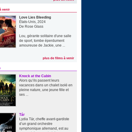
à venir
Love Lies Bleeding
États-Unis, 2024
De
Rose Glass
Lou, gérante solitaire d'une salle
de sport, tombe éperdument
amoureuse de Jackie, une ...
plus de films à venir
e
Knock at the Cabin
Alors qu’ils passent leurs
vacances dans un chalet isolé en
pleine nature, une jeune fille et
ses ...
Tár
Lydia Tár, cheffe avant-gardiste
d’un grand orchestre
symphonique allemand, est au