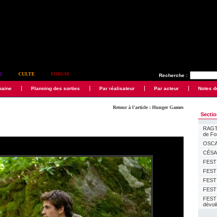
E
CULTE
FORUM
Recherche :
maine
Planning des sorties
Par réalisateur
Par acteur
Notes d
Retour à l'article : Hunger Games
Secti
RAGTI
de F
OSCAR
CÉSAR
FESTI
FESTI
FESTI
FESTI
FEST
dévoi