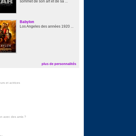
sommet de son art et de sa ...
Babylon
Los Angeles des années 1920 ...
plus de personnalités
urs et actrices
on avec des amis
?