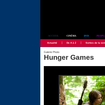
Simplement culte
ACCUEIL
CINÉMA
DVD
PEOPL
Actualité
De A à Z
Sorties de la se
Galerie Photo
Hunger Games