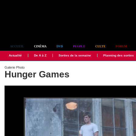
Simplement culte
ACCUEIL
CINÉMA
DVD
PEOPLE
CULTE
FORUM
Actualité
De A à Z
Sorties de la semaine
Planning des sorties
Galerie Photo
Hunger Games