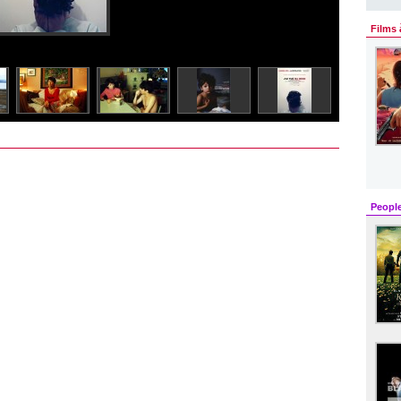
Films 
Peopl