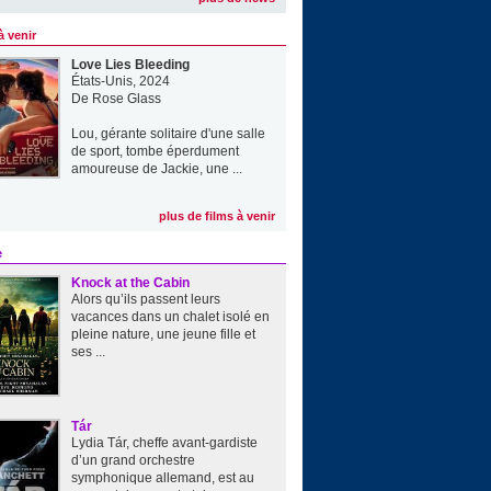
à venir
Love Lies Bleeding
États-Unis, 2024
De
Rose Glass
Lou, gérante solitaire d'une salle
de sport, tombe éperdument
amoureuse de Jackie, une ...
plus de films à venir
e
Knock at the Cabin
Alors qu’ils passent leurs
vacances dans un chalet isolé en
pleine nature, une jeune fille et
ses ...
Tár
Lydia Tár, cheffe avant-gardiste
d’un grand orchestre
symphonique allemand, est au