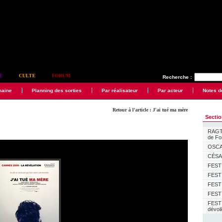
E
CULTE
FORUM
Recherche :
maine
Planning des sorties
Par réalisateur
Par acteur
Notes d
Retour à l'article : J'ai tué ma mère
Secti
RAGTI
de F
OSCAR
CÉSAR
FESTI
FESTI
FESTI
FESTI
FEST
dévoi