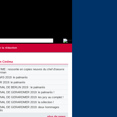
e la rédaction
on Cinéma
ME : ressortie en copies neuves du chef d'oeuvre
orman
S 2019: le palmarès
 2019: le palmarès
VAL DE BERLIN 2019 : le palmarès
VAL DE GERARDMER 2019: le palmarès !
VAL DE GERARDMER 2019: les jury au complet !
VAL DE GERARDMER 2019: la sélection !
IVAL DE GERARDMER 2019: deux hommages
lés
plus de news