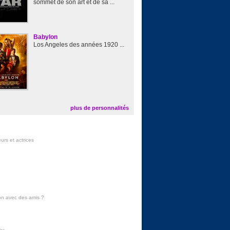
sommet de son art et de sa ...
Babylon
Los Angeles des années 1920 ...
plus de personnalités
urs et actrices
on avec des amis
?