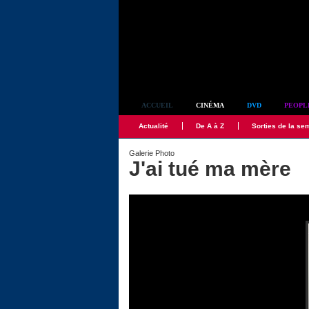
Simplement culte
ACCUEIL
CINÉMA
DVD
PEOPL
Actualité
De A à Z
Sorties de la se
Galerie Photo
J'ai tué ma mère