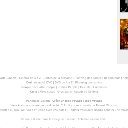
alité Cinéma
|
Cinéma de A à Z
|
Sorties de la semaine
|
Planning des sorties
|
Réalisateurs
|
Acte
Dvd
:
Actualité DVD
|
DVD de A à Z
|
Planning des sorties
People
:
Actualité People
|
Portrait People
|
Culculte
|
Entretiens
Culte
:
Films cultes
|
Gros plans
|
Autour du Cinéma
Partenaire Voyage:
Créer un blog voyage
|
Blog Voyage
Vous êtes un amateur de produits
bio
? Profitez des conseils de FemininBio.com.
istes du film Five, vivez en coloc avec vos potes ! Pourriez-vous aller jusqu'à
acheter une mais
Ce site est listé dans la catégorie
Cinéma
:
Actualité cinéma DVD
.