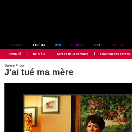
Simplement culte
ACCUEIL
CINÉMA
DVD
PEOPLE
CULTE
FORUM
Actualité
De A à Z
Sorties de la semaine
Planning des sorties
Galerie Photo
J'ai tué ma mère