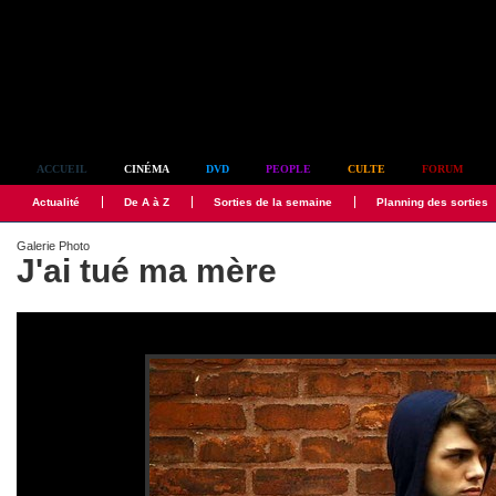
Simplement culte
ACCUEIL
CINÉMA
DVD
PEOPLE
CULTE
FORUM
Actualité
De A à Z
Sorties de la semaine
Planning des sorties
Galerie Photo
J'ai tué ma mère