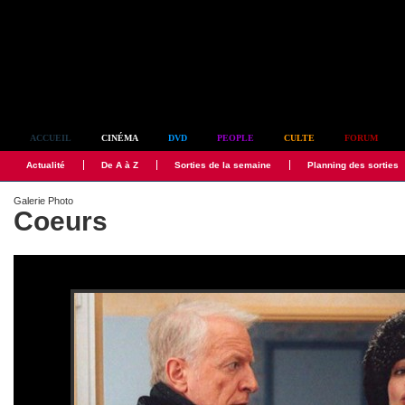
Simplement culte
ACCUEIL
CINÉMA
DVD
PEOPLE
CULTE
FORUM
Actualité
De A à Z
Sorties de la semaine
Planning des sorties
Galerie Photo
Coeurs