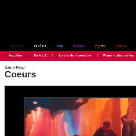
Simplement culte
ACCUEIL
CINÉMA
DVD
PEOPLE
CULTE
FORUM
Actualité
De A à Z
Sorties de la semaine
Planning des sorties
Galerie Photo
Coeurs