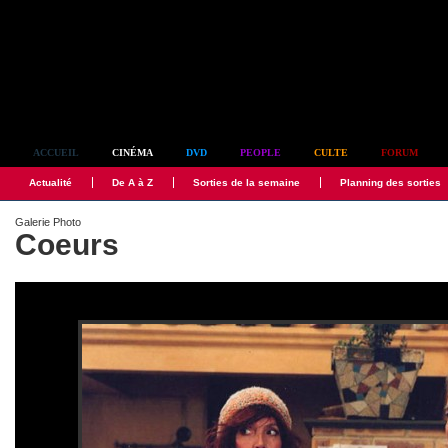
Simplement culte
ACCUEIL
CINÉMA
DVD
PEOPLE
CULTE
FORUM
Actualité
De A à Z
Sorties de la semaine
Planning des sorties
Galerie Photo
Coeurs