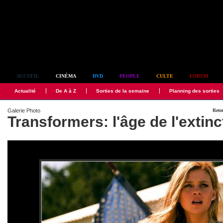
Simplement culte
ACCUEIL
CINÉMA
DVD
PEOPLE
CULTE
FORUM
Actualité
De A à Z
Sorties de la semaine
Planning des sorties
Galerie Photo
Retou
Transformers: l'âge de l'extinc