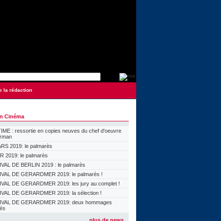
e la rédaction
on Cinéma
ME : ressortie en copies neuves du chef d'oeuvre
orman
S 2019: le palmarès
 2019: le palmarès
VAL DE BERLIN 2019 : le palmarès
VAL DE GERARDMER 2019: le palmarès !
VAL DE GERARDMER 2019: les jury au complet !
VAL DE GERARDMER 2019: la sélection !
IVAL DE GERARDMER 2019: deux hommages
lés
plus de news