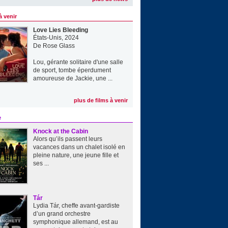
à venir
Love Lies Bleeding
États-Unis, 2024
De
Rose Glass
Lou, gérante solitaire d'une salle
de sport, tombe éperdument
amoureuse de Jackie, une ...
plus de films à venir
e
Knock at the Cabin
Alors qu’ils passent leurs
vacances dans un chalet isolé en
pleine nature, une jeune fille et
ses ...
Tár
Lydia Tár, cheffe avant-gardiste
d’un grand orchestre
symphonique allemand, est au