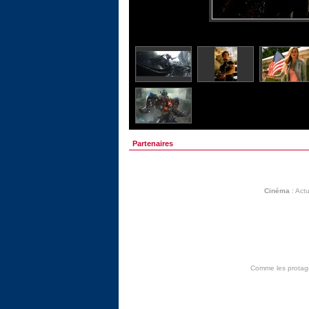
Partenaires
Cinéma
:
Actu
Comme les protagon