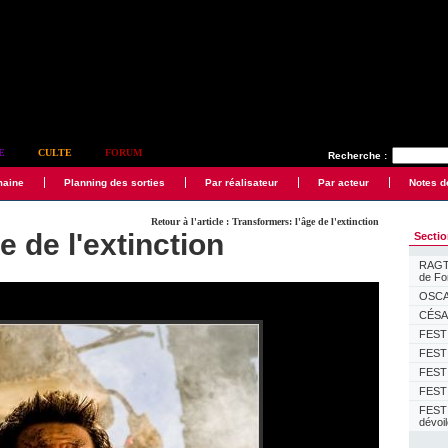
E
CULTE
FORUM
Recherche :
maine
Planning des sorties
Par réalisateur
Par acteur
Notes d
Retour à l'article : Transformers: l'âge de l'extinction
e de l'extinction
Secti
RAGTI
de F
OSCAR
CÉSAR
FESTI
FESTI
FESTI
FESTI
FEST
dévoi