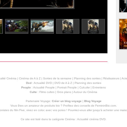
alité Cinéma
|
Cinéma de A à Z
|
Sorties de la semaine
|
Planning des sorties
|
Réalisateurs
|
Acte
Dvd
:
Actualité DVD
|
DVD de A à Z
|
Planning des sorties
People
:
Actualité People
|
Portrait People
|
Culculte
|
Entretiens
Culte
:
Films cultes
|
Gros plans
|
Autour du Cinéma
Partenaire Voyage:
Créer un blog voyage
|
Blog Voyage
Vous êtes un amateur de produits
bio
? Profitez des conseils de FemininBio.com.
istes du film Five, vivez en coloc avec vos potes ! Pourriez-vous aller jusqu'à
acheter une mais
Ce site est listé dans la catégorie
Cinéma
:
Actualité cinéma DVD
.