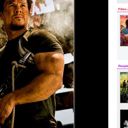
Films 
Peopl