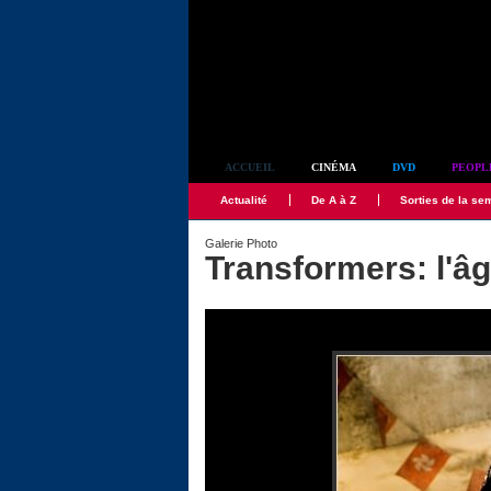
Simplement culte
ACCUEIL
CINÉMA
DVD
PEOPL
Actualité
De A à Z
Sorties de la se
Galerie Photo
Transformers: l'âg