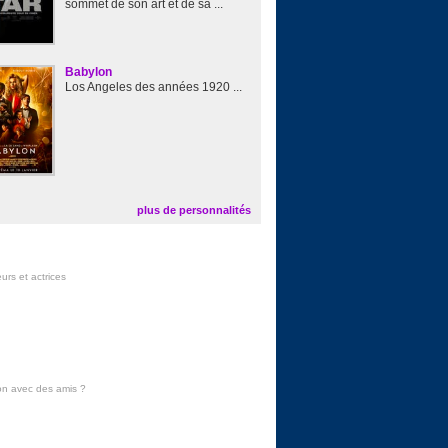
sommet de son art et de sa ...
Babylon
Los Angeles des années 1920 ...
plus de personnalités
urs et actrices
on avec des amis
?