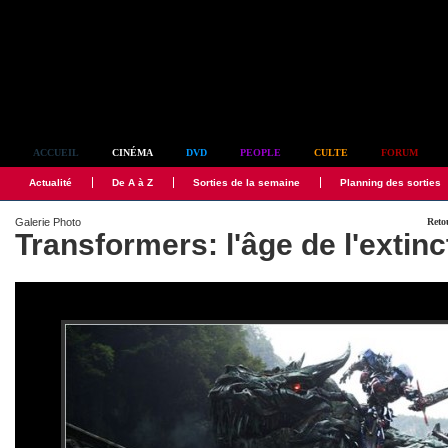
Simplement culte
ACCUEIL
CINÉMA
DVD
PEOPLE
CULTE
FORUM
Actualité
De A à Z
Sorties de la semaine
Planning des sorties
Galerie Photo
Retou
Transformers: l'âge de l'extinc