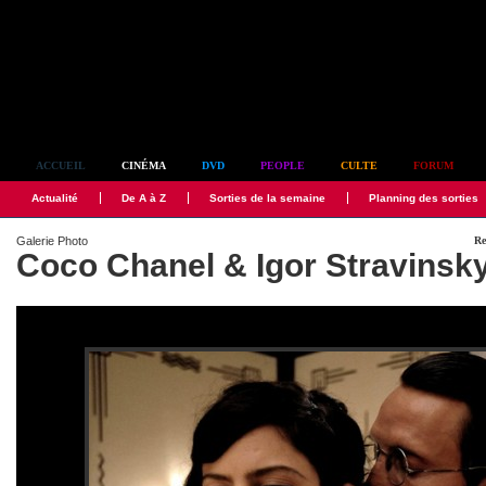
Simplement culte
ACCUEIL
CINÉMA
DVD
PEOPLE
CULTE
FORUM
Actualité
De A à Z
Sorties de la semaine
Planning des sorties
Galerie Photo
Re
Coco Chanel & Igor Stravinsk