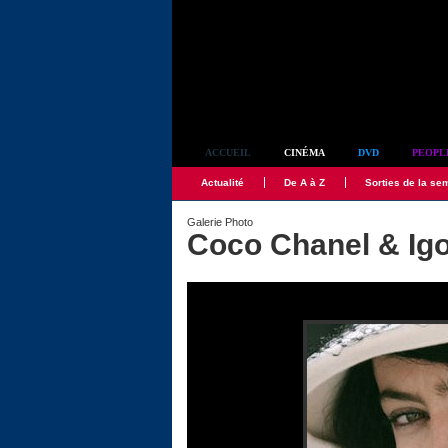
Simplement culte
ACCUEIL
CINÉMA
DVD
PEOPL
Actualité
De A à Z
Sorties de la se
Galerie Photo
Coco Chanel & Igo