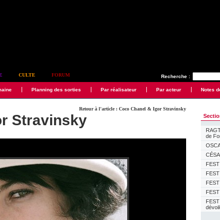
E
CULTE
FORUM
Recherche :
maine
Planning des sorties
Par réalisateur
Par acteur
Notes d
Retour à l'article : Coco Chanel & Igor Stravinsky
r Stravinsky
Secti
RAGTI
de F
OSCAR
CÉSAR
FESTI
FESTI
FESTI
FESTI
FEST
dévoi