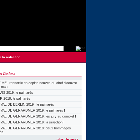
e la rédaction
on Cinéma
ME : ressortie en copies neuves du chef d'oeuvre
orman
S 2019: le palmarès
 2019: le palmarès
VAL DE BERLIN 2019 : le palmarès
VAL DE GERARDMER 2019: le palmarès !
VAL DE GERARDMER 2019: les jury au complet !
VAL DE GERARDMER 2019: la sélection !
IVAL DE GERARDMER 2019: deux hommages
lés
plus de news