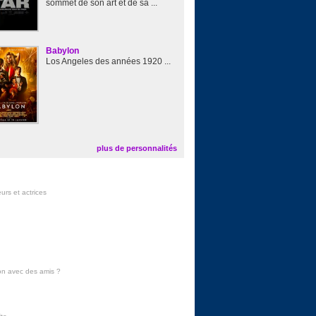
sommet de son art et de sa ...
Babylon
Los Angeles des années 1920 ...
plus de personnalités
urs et actrices
on avec des amis
?