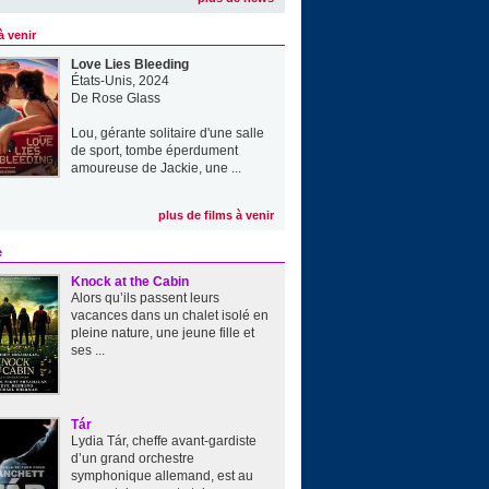
à venir
Love Lies Bleeding
États-Unis, 2024
De
Rose Glass
Lou, gérante solitaire d'une salle
de sport, tombe éperdument
amoureuse de Jackie, une ...
plus de films à venir
e
Knock at the Cabin
Alors qu’ils passent leurs
vacances dans un chalet isolé en
pleine nature, une jeune fille et
ses ...
Tár
Lydia Tár, cheffe avant-gardiste
d’un grand orchestre
symphonique allemand, est au