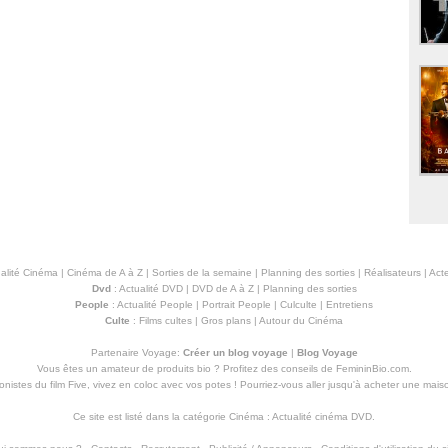
alité Cinéma
|
Cinéma de A à Z
|
Sorties de la semaine
|
Planning des sorties
|
Réalisateurs
|
Acte
Dvd
:
Actualité DVD
|
DVD de A à Z
|
Planning des sorties
People
:
Actualité People
|
Portrait People
|
Culculte
|
Entretiens
Culte
:
Films cultes
|
Gros plans
|
Autour du Cinéma
Partenaire Voyage:
Créer un blog voyage
|
Blog Voyage
Vous êtes un amateur de produits
bio
? Profitez des conseils de FemininBio.com.
istes du film Five, vivez en coloc avec vos potes ! Pourriez-vous aller jusqu'à
acheter une mais
Ce site est listé dans la catégorie
Cinéma
:
Actualité cinéma DVD
.