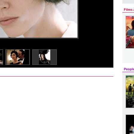
Films 
Peopl