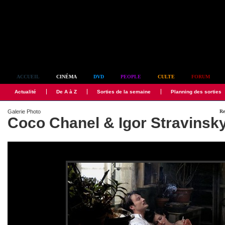
Simplement culte
ACCUEIL
CINÉMA
DVD
PEOPLE
CULTE
FORUM
Actualité
De A à Z
Sorties de la semaine
Planning des sorties
Galerie Photo
Re
Coco Chanel & Igor Stravinsk