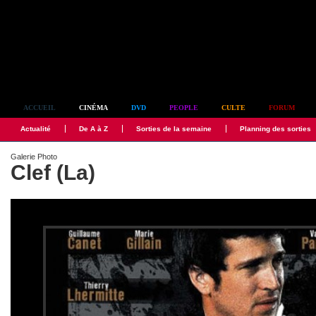
Simplement culte
ACCUEIL
CINÉMA
DVD
PEOPLE
CULTE
FORUM
Actualité
De A à Z
Sorties de la semaine
Planning des sorties
Galerie Photo
Clef (La)