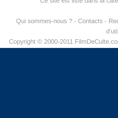
Ce site est listé dans la cat
Qui sommes-nous ?
-
Contacts
-
Re
d'ut
Copyright © 2000-2011 FilmDeCulte.c