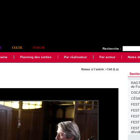
E
CULTE
FORUM
Recherche :
maine
Planning des sorties
Par réalisateur
Par acteur
Notes d
Retour à l'article : Clef (La)
Secti
RAGTI
de F
OSCAR
CÉSAR
FESTI
FESTI
FESTI
FESTI
FEST
dévoi