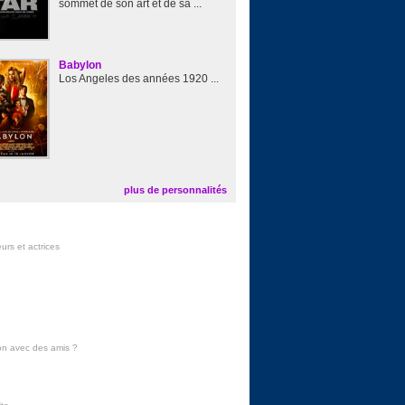
sommet de son art et de sa ...
Babylon
Los Angeles des années 1920 ...
plus de personnalités
urs et actrices
on avec des amis
?