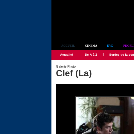
Simplement culte
ACCUEIL
CINÉMA
DVD
PEOPL
Actualité
De A à Z
Sorties de la se
Galerie Photo
Clef (La)