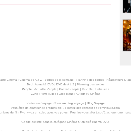
alité Cinéma
|
Cinéma de A à Z
|
Sorties de la semaine
|
Planning des sorties
|
Réalisateurs
|
Acte
Dvd
:
Actualité DVD
|
DVD de A à Z
|
Planning des sorties
People
:
Actualité People
|
Portrait People
|
Culculte
|
Entretiens
Culte
:
Films cultes
|
Gros plans
|
Autour du Cinéma
Partenaire Voyage:
Créer un blog voyage
|
Blog Voyage
Vous êtes un amateur de produits
bio
? Profitez des conseils de FemininBio.com.
istes du film Five, vivez en coloc avec vos potes ! Pourriez-vous aller jusqu'à
acheter une mais
Ce site est listé dans la catégorie
Cinéma
:
Actualité cinéma DVD
.