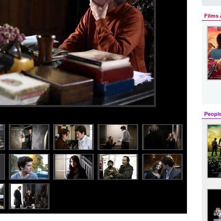
Films 
Peopl