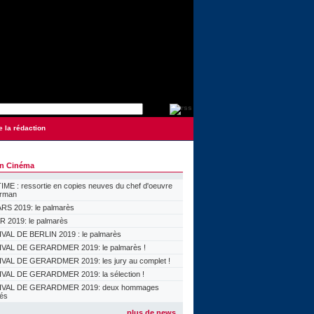
e la rédaction
on Cinéma
ME : ressortie en copies neuves du chef d'oeuvre
orman
S 2019: le palmarès
 2019: le palmarès
VAL DE BERLIN 2019 : le palmarès
VAL DE GERARDMER 2019: le palmarès !
VAL DE GERARDMER 2019: les jury au complet !
VAL DE GERARDMER 2019: la sélection !
IVAL DE GERARDMER 2019: deux hommages
lés
plus de news