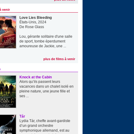
à venir
Love Lies Bleeding
États-Unis, 2024
De
Rose Glass
Lou, gérante solitaire d'une salle
de sport, tombe éperdument
amoureuse de Jackie, une ...
plus de films à venir
e
Knock at the Cabin
Alors qu’ils passent leurs
vacances dans un chalet isolé en
pleine nature, une jeune fille et
ses ...
Tár
Lydia Tár, cheffe avant-gardiste
d’un grand orchestre
symphonique allemand, est au