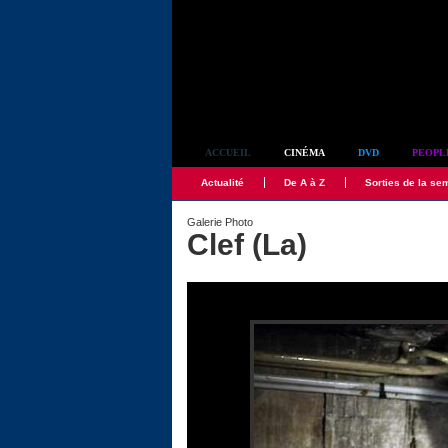
Simplement culte
ACCUEIL
CINÉMA
DVD
PEOPL
Actualité
De A à Z
Sorties de la se
Galerie Photo
Clef (La)