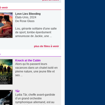
à venir
Love Lies Bleeding
États-Unis, 2024
De
Rose Glass
Lou, gérante solitaire d'une salle
de sport, tombe éperdument
amoureuse de Jackie, une ...
plus de films à venir
e
Knock at the Cabin
Alors qu’ils passent leurs
vacances dans un chalet isolé en
pleine nature, une jeune fille et
ses ...
Tár
Lydia Tár, cheffe avant-gardiste
d’un grand orchestre
symphonique allemand, est au