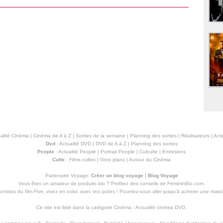
alité Cinéma
|
Cinéma de A à Z
|
Sorties de la semaine
|
Planning des sorties
|
Réalisateurs
|
Acte
Dvd
:
Actualité DVD
|
DVD de A à Z
|
Planning des sorties
People
:
Actualité People
|
Portrait People
|
Culculte
|
Entretiens
Culte
:
Films cultes
|
Gros plans
|
Autour du Cinéma
Partenaire Voyage:
Créer un blog voyage
|
Blog Voyage
Vous êtes un amateur de produits
bio
? Profitez des conseils de FemininBio.com.
istes du film Five, vivez en coloc avec vos potes ! Pourriez-vous aller jusqu'à
acheter une mais
Ce site est listé dans la catégorie
Cinéma
:
Actualité cinéma DVD
.