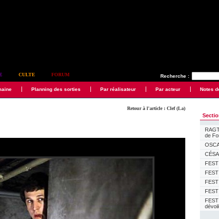
E
CULTE
FORUM
Recherche :
maine
Planning des sorties
Par réalisateur
Par acteur
Notes d
Retour à l'article : Clef (La)
Secti
RAGTI
de F
OSCAR
CÉSAR
FESTI
FESTI
FESTI
FESTI
FEST
dévoi