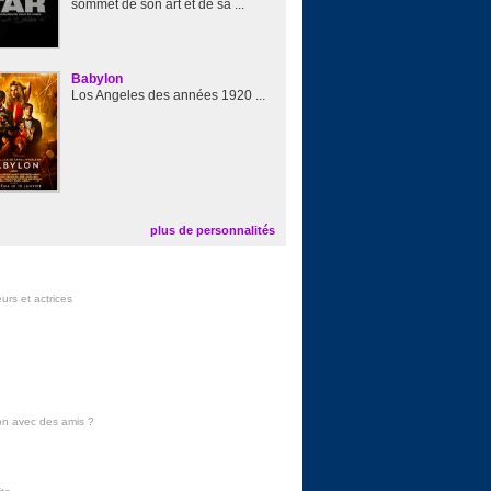
sommet de son art et de sa ...
Babylon
Los Angeles des années 1920 ...
plus de personnalités
urs et actrices
on avec des amis
?