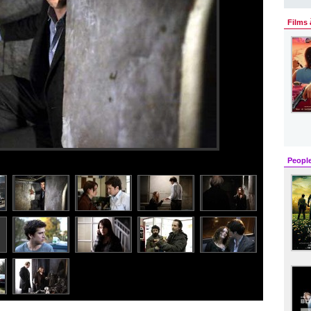
Films 
Peopl