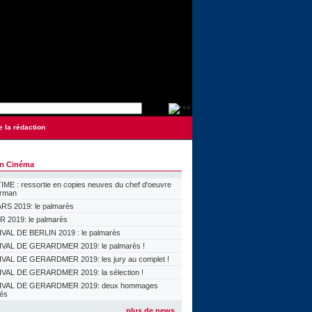
e la rédaction
on Cinéma
ME : ressortie en copies neuves du chef d'oeuvre
orman
S 2019: le palmarès
 2019: le palmarès
VAL DE BERLIN 2019 : le palmarès
VAL DE GERARDMER 2019: le palmarès !
VAL DE GERARDMER 2019: les jury au complet !
VAL DE GERARDMER 2019: la sélection !
IVAL DE GERARDMER 2019: deux hommages
lés
plus de news