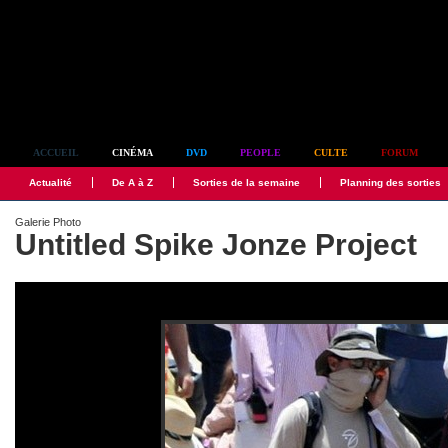
Simplement culte
ACCUEIL
CINÉMA
DVD
PEOPLE
CULTE
FORUM
Actualité
De A à Z
Sorties de la semaine
Planning des sorties
Galerie Photo
Untitled Spike Jonze Project