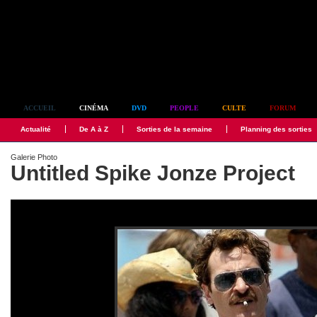
Simplement culte
ACCUEIL
CINÉMA
DVD
PEOPLE
CULTE
FORUM
Actualité
De A à Z
Sorties de la semaine
Planning des sorties
Galerie Photo
Untitled Spike Jonze Project