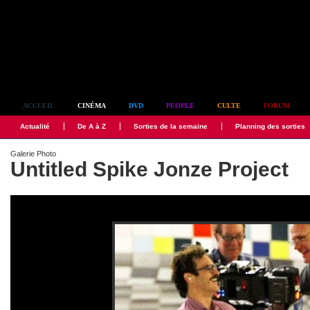
Simplement culte
ACCUEIL
CINÉMA
DVD
PEOPLE
CULTE
FORUM
Actualité
De A à Z
Sorties de la semaine
Planning des sorties
Galerie Photo
Untitled Spike Jonze Project