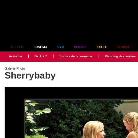
Simplement culte
ACCUEIL
CINÉMA
DVD
PEOPLE
CULTE
FORUM
Actualité
De A à Z
Sorties de la semaine
Planning des sorties
Galerie Photo
Sherrybaby