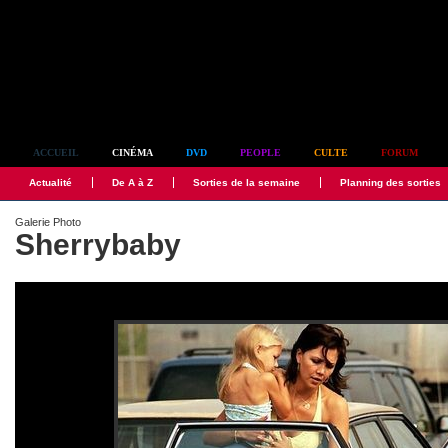
Simplement culte
ACCUEIL
CINÉMA
DVD
PEOPLE
CULTE
FORUM
Actualité
De A à Z
Sorties de la semaine
Planning des sorties
Galerie Photo
Sherrybaby