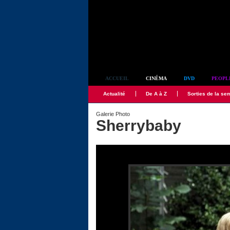
Simplement culte
ACCUEIL
CINÉMA
DVD
PEOPL
Actualité
De A à Z
Sorties de la se
Galerie Photo
Sherrybaby