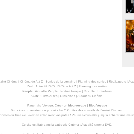
alité Cinéma
|
Cinéma de A à Z
|
Sorties de la semaine
|
Planning des sorties
|
Réalisateurs
|
Acte
Dvd
:
Actualité DVD
|
DVD de A à Z
|
Planning des sorties
People
:
Actualité People
|
Portrait People
|
Culculte
|
Entretiens
Culte
:
Films cultes
|
Gros plans
|
Autour du Cinéma
Partenaire Voyage:
Créer un blog voyage
|
Blog Voyage
Vous êtes un amateur de produits
bio
? Profitez des conseils de FemininBio.com.
istes du film Five, vivez en coloc avec vos potes ! Pourriez-vous aller jusqu'à
acheter une mais
Ce site est listé dans la catégorie
Cinéma
:
Actualité cinéma DVD
.