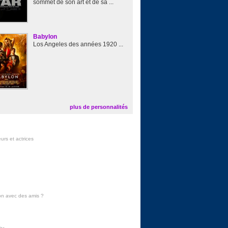
sommet de son art et de sa ...
Babylon
Los Angeles des années 1920 ...
plus de personnalités
urs et actrices
on avec des amis
?