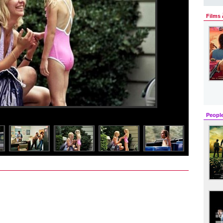
Films 
Peopl