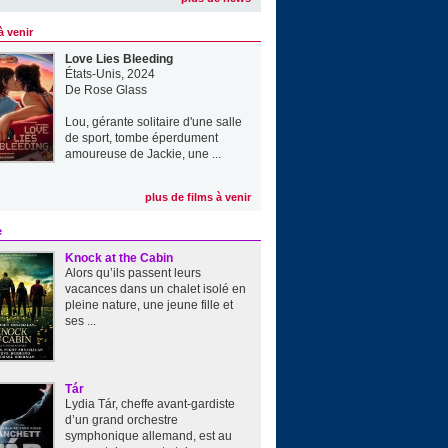
à venir
Love Lies Bleeding
États-Unis, 2024
De
Rose Glass
Lou, gérante solitaire d'une salle
de sport, tombe éperdument
amoureuse de Jackie, une ...
plus de films à venir
e
Knock at the Cabin
Alors qu’ils passent leurs
vacances dans un chalet isolé en
pleine nature, une jeune fille et
ses ...
Tár
Lydia Tár, cheffe avant-gardiste
d’un grand orchestre
symphonique allemand, est au