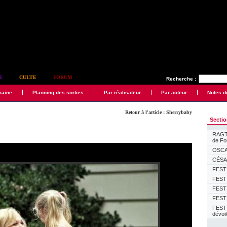
E
CULTE
FORUM
Recherche :
maine
Planning des sorties
Par réalisateur
Par acteur
Notes d
Retour à l'article : Sherrybaby
Secti
RAGTI
de F
OSCAR
CÉSAR
FESTI
FESTI
FESTI
FESTI
FEST
dévoi