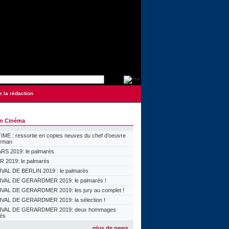
e la rédaction
on Cinéma
ME : ressortie en copies neuves du chef d'oeuvre
orman
S 2019: le palmarès
 2019: le palmarès
VAL DE BERLIN 2019 : le palmarès
VAL DE GERARDMER 2019: le palmarès !
VAL DE GERARDMER 2019: les jury au complet !
VAL DE GERARDMER 2019: la sélection !
IVAL DE GERARDMER 2019: deux hommages
lés
plus de news