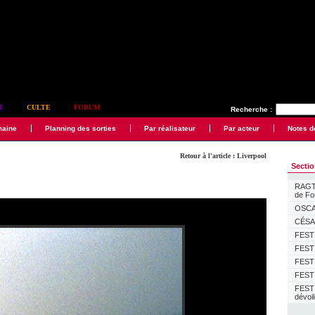
E
CULTE
FORUM
Recherche :
maine
Planning des sorties
Par réalisateur
Par acteur
Notes d
Retour à l'article : Liverpool
Secti
RAGTI
de F
OSCAR
CÉSAR
FESTI
FESTI
FESTI
FESTI
FEST
dévoi