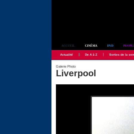
Simplement culte
ACCUEIL
CINÉMA
DVD
PEOPL
Actualité
De A à Z
Sorties de la se
Galerie Photo
Liverpool