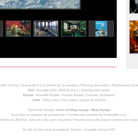
alité Cinéma
|
Cinéma de A à Z
|
Sorties de la semaine
|
Planning des sorties
|
Réalisateurs
|
Acte
Dvd
:
Actualité DVD
|
DVD de A à Z
|
Planning des sorties
People
:
Actualité People
|
Portrait People
|
Culculte
|
Entretiens
Culte
:
Films cultes
|
Gros plans
|
Autour du Cinéma
Partenaire Voyage:
Créer un blog voyage
|
Blog Voyage
Vous êtes un amateur de produits
bio
? Profitez des conseils de FemininBio.com.
istes du film Five, vivez en coloc avec vos potes ! Pourriez-vous aller jusqu'à
acheter une mais
Ce site est listé dans la catégorie
Cinéma
:
Actualité cinéma DVD
.