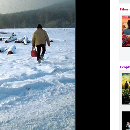
Films 
Peopl