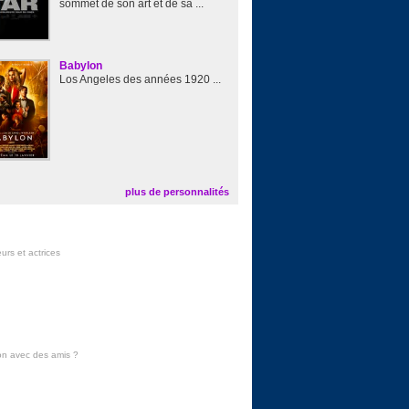
sommet de son art et de sa ...
Babylon
Los Angeles des années 1920 ...
plus de personnalités
urs et actrices
on avec des amis
?