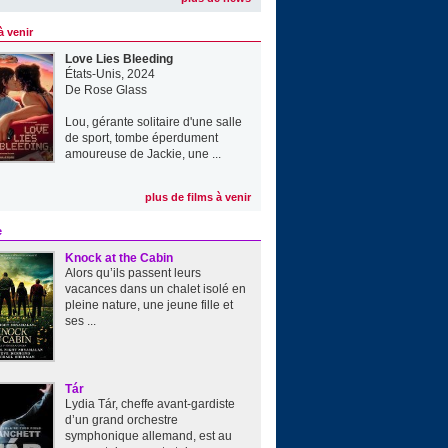
à venir
Love Lies Bleeding
États-Unis, 2024
De
Rose Glass
Lou, gérante solitaire d'une salle
de sport, tombe éperdument
amoureuse de Jackie, une ...
plus de films à venir
e
Knock at the Cabin
Alors qu’ils passent leurs
vacances dans un chalet isolé en
pleine nature, une jeune fille et
ses ...
Tár
Lydia Tár, cheffe avant-gardiste
d’un grand orchestre
symphonique allemand, est au