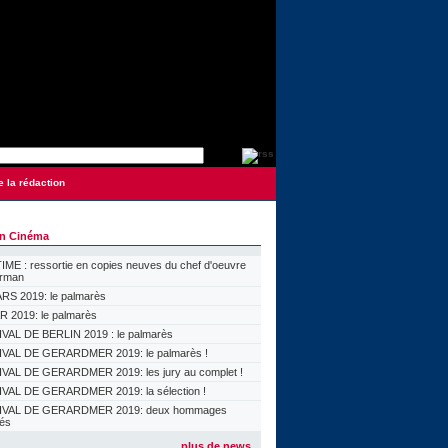
e la rédaction
on Cinéma
ME : ressortie en copies neuves du chef d'oeuvre
orman
S 2019: le palmarès
 2019: le palmarès
VAL DE BERLIN 2019 : le palmarès
VAL DE GERARDMER 2019: le palmarès !
VAL DE GERARDMER 2019: les jury au complet !
VAL DE GERARDMER 2019: la sélection !
IVAL DE GERARDMER 2019: deux hommages
lés
plus de news