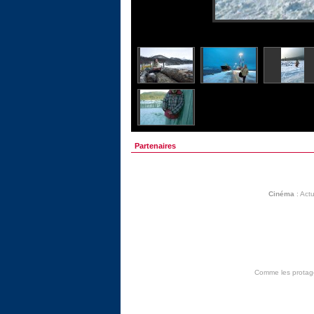
Partenaires
Cinéma
:
Actu
Comme les protagon