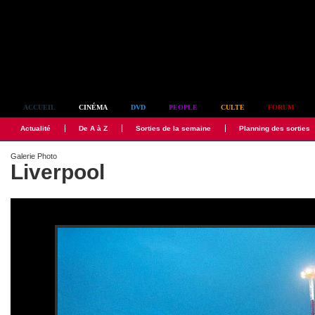
Simplement culte
ACCUEIL
CINÉMA
DVD
PEOPLE
CULTE
FORUM
Actualité
De A à Z
Sorties de la semaine
Planning des sorties
Galerie Photo
Liverpool