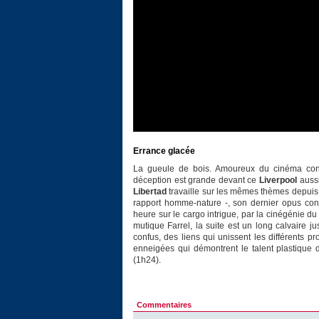
Errance glacée
La gueule de bois. Amoureux du cinéma cont
déception est grande devant ce
Liverpool
aussi
Libertad
travaille sur les mêmes thèmes depuis l
rapport homme-nature -, son dernier opus conc
heure sur le cargo intrigue, par la cinégénie du 
mutique Farrel, la suite est un long calvaire ju
confus, des liens qui unissent les différents 
enneigées qui démontrent le talent plastique 
(1h24).
Commentaires