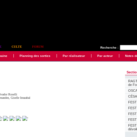
E
CULTE
FORUM
Recherche :
maine
Planning des sorties
Par réalisateur
Par acteur
Notes d
Secti
RAGTI
de F
OSCAR
lvador Roselli
CÉSAR
rnandez
,
Giselle Irrazabal
FESTI
FESTI
FESTI
FESTI
FEST
dévoi