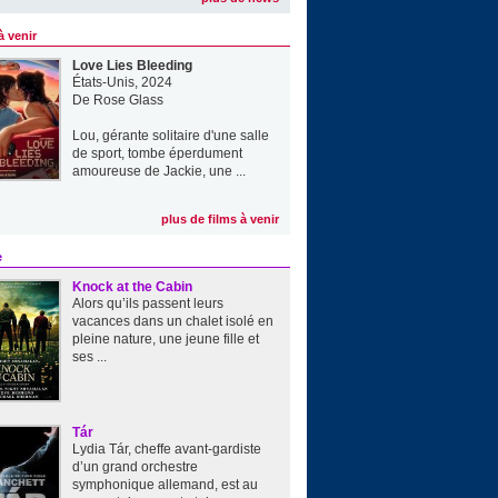
à venir
Love Lies Bleeding
États-Unis, 2024
De
Rose Glass
Lou, gérante solitaire d'une salle
de sport, tombe éperdument
amoureuse de Jackie, une ...
plus de films à venir
e
Knock at the Cabin
Alors qu’ils passent leurs
vacances dans un chalet isolé en
pleine nature, une jeune fille et
ses ...
Tár
Lydia Tár, cheffe avant-gardiste
d’un grand orchestre
symphonique allemand, est au