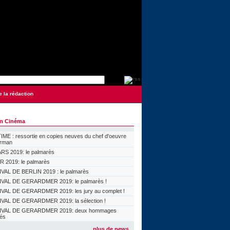
e la rédaction
on Cinéma
ME : ressortie en copies neuves du chef d'oeuvre
orman
S 2019: le palmarès
 2019: le palmarès
VAL DE BERLIN 2019 : le palmarès
VAL DE GERARDMER 2019: le palmarès !
VAL DE GERARDMER 2019: les jury au complet !
VAL DE GERARDMER 2019: la sélection !
IVAL DE GERARDMER 2019: deux hommages
lés
plus de news