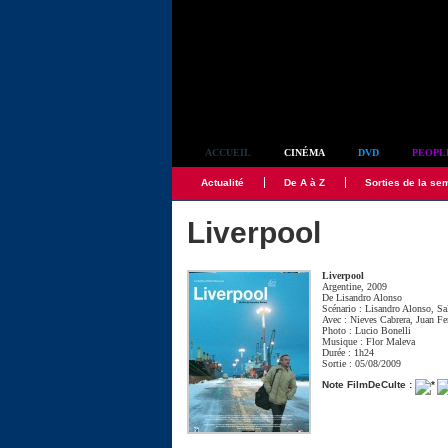
Simplement culte
ACCUEIL
CINÉMA
DVD
PEOPL
Actualité
De A à Z
Sorties de la se
Liverpool
Liverpool
Argentine, 2009
De
Lisandro Alonso
Scénario :
Lisandro Alonso
,
Sa
Avec :
Nieves Cabrera
,
Juan Fe
Photo :
Lucio Bonelli
Musique :
Flor Maleva
Durée : 1h24
Sortie : 05/08/2009
Note FilmDeCulte :