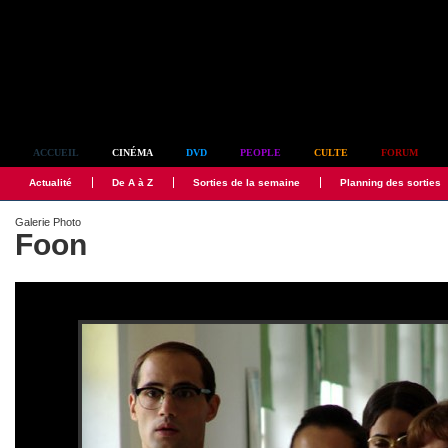
Simplement culte
ACCUEIL
CINÉMA
DVD
PEOPLE
CULTE
FORUM
Actualité
De A à Z
Sorties de la semaine
Planning des sorties
Galerie Photo
Foon