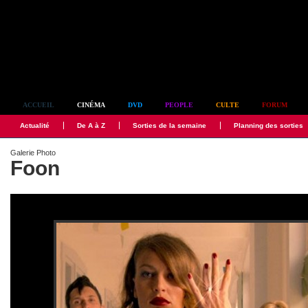
Simplement culte
ACCUEIL
CINÉMA
DVD
PEOPLE
CULTE
FORUM
Actualité
De A à Z
Sorties de la semaine
Planning des sorties
Galerie Photo
Foon