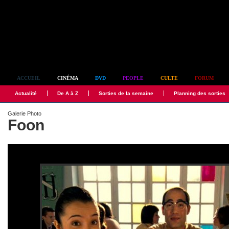
Simplement culte
ACCUEIL
CINÉMA
DVD
PEOPLE
CULTE
FORUM
Actualité
De A à Z
Sorties de la semaine
Planning des sorties
Galerie Photo
Foon