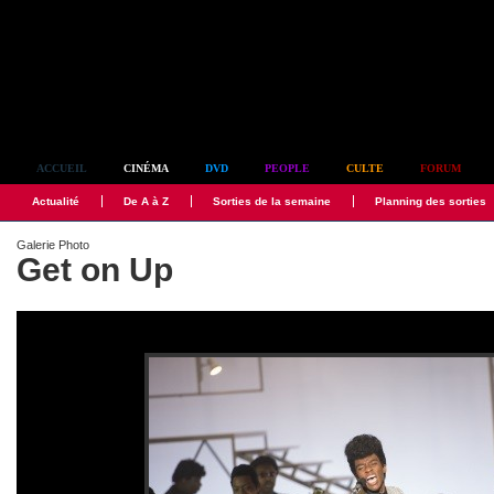
Simplement culte
ACCUEIL
CINÉMA
DVD
PEOPLE
CULTE
FORUM
Actualité
De A à Z
Sorties de la semaine
Planning des sorties
Galerie Photo
Get on Up