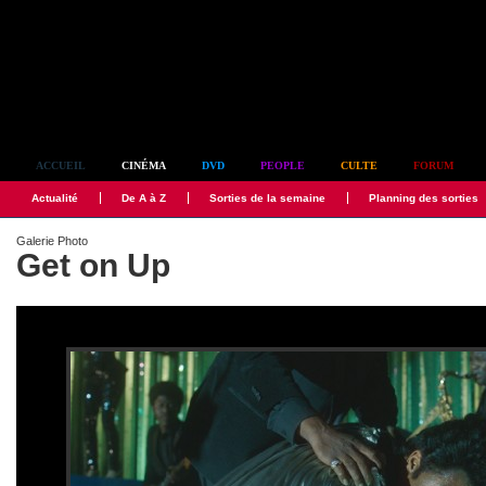
Simplement culte
ACCUEIL
CINÉMA
DVD
PEOPLE
CULTE
FORUM
Actualité
De A à Z
Sorties de la semaine
Planning des sorties
Galerie Photo
Get on Up