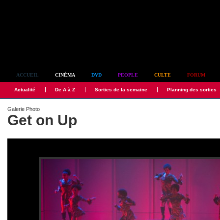
Simplement culte
ACCUEIL
CINÉMA
DVD
PEOPLE
CULTE
FORUM
Actualité
De A à Z
Sorties de la semaine
Planning des sorties
Galerie Photo
Get on Up