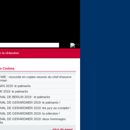
e la rédaction
on Cinéma
ME : ressortie en copies neuves du chef d'oeuvre
orman
S 2019: le palmarès
 2019: le palmarès
VAL DE BERLIN 2019 : le palmarès
VAL DE GERARDMER 2019: le palmarès !
VAL DE GERARDMER 2019: les jury au complet !
VAL DE GERARDMER 2019: la sélection !
IVAL DE GERARDMER 2019: deux hommages
lés
plus de news