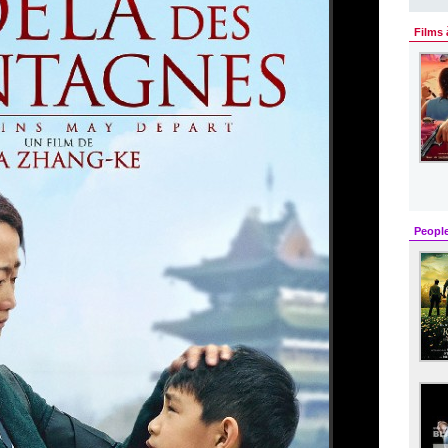
Films 
Peopl