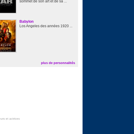
sommet de son art et de sa ...
Babylon
Los Angeles des années 1920 ...
plus de personnalités
urs et actrices