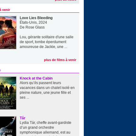
à venir
Love Lies Bleeding
États-Unis, 2024
De
Rose Glass
Lou, gérante solitaire d'une salle
de sport, tombe éperdument
amoureuse de Jackie, une ...
plus de films à venir
e
Knock at the Cabin
Alors qu’ils passent leurs
vacances dans un chalet isolé en
pleine nature, une jeune fille et
ses ...
Tár
Lydia Tár, cheffe avant-gardiste
d’un grand orchestre
symphonique allemand, est au