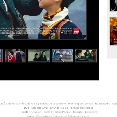
alité Cinéma
|
Cinéma de A à Z
|
Sorties de la semaine
|
Planning des sorties
|
Réalisateurs
|
Acte
Dvd
:
Actualité DVD
|
DVD de A à Z
|
Planning des sorties
People
:
Actualité People
|
Portrait People
|
Culculte
|
Entretiens
Culte
:
Films cultes
|
Gros plans
|
Autour du Cinéma