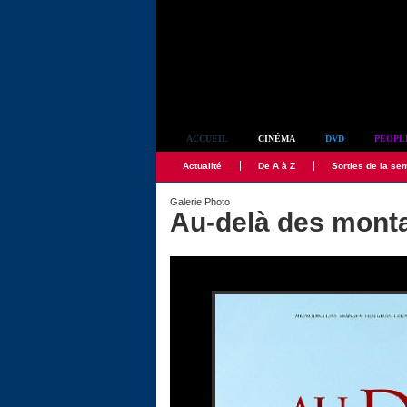
Simplement culte
ACCUEIL
CINÉMA
DVD
PEOPL
Actualité
De A à Z
Sorties de la se
Galerie Photo
Au-delà des mont