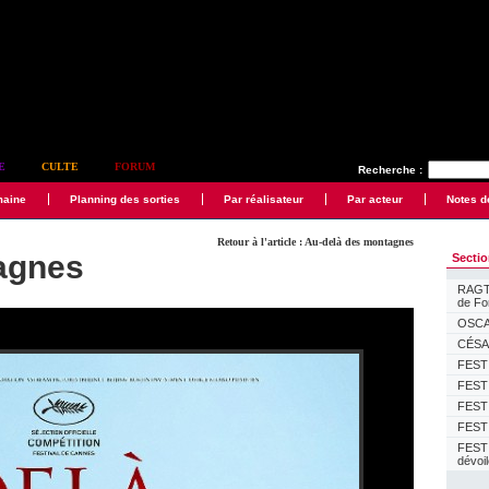
E
CULTE
FORUM
Recherche :
maine
Planning des sorties
Par réalisateur
Par acteur
Notes d
Retour à l'article : Au-delà des montagnes
agnes
Secti
RAGTI
de F
OSCAR
CÉSAR
FESTI
FESTI
FESTI
FESTI
FEST
dévoi