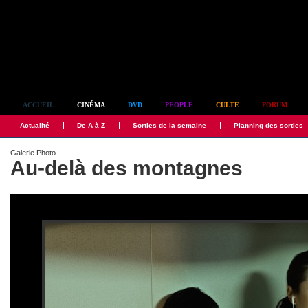
Simplement culte
ACCUEIL
CINÉMA
DVD
PEOPLE
CULTE
FORUM
Actualité
De A à Z
Sorties de la semaine
Planning des sorties
Galerie Photo
Au-delà des montagnes