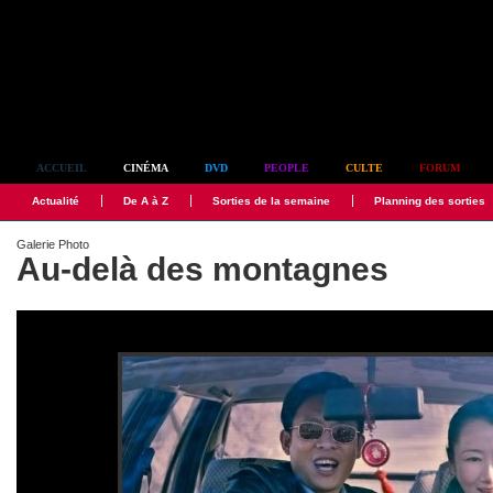
Simplement culte
ACCUEIL
CINÉMA
DVD
PEOPLE
CULTE
FORUM
Actualité
De A à Z
Sorties de la semaine
Planning des sorties
Galerie Photo
Au-delà des montagnes