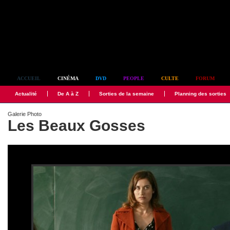
Simplement culte
ACCUEIL
CINÉMA
DVD
PEOPLE
CULTE
FORUM
Actualité
De A à Z
Sorties de la semaine
Planning des sorties
Galerie Photo
Les Beaux Gosses