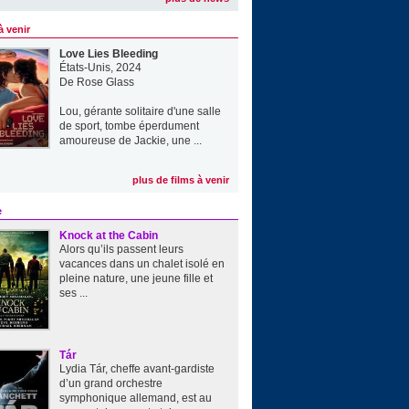
à venir
Love Lies Bleeding
États-Unis, 2024
De
Rose Glass
Lou, gérante solitaire d'une salle
de sport, tombe éperdument
amoureuse de Jackie, une ...
plus de films à venir
e
Knock at the Cabin
Alors qu’ils passent leurs
vacances dans un chalet isolé en
pleine nature, une jeune fille et
ses ...
Tár
Lydia Tár, cheffe avant-gardiste
d’un grand orchestre
symphonique allemand, est au