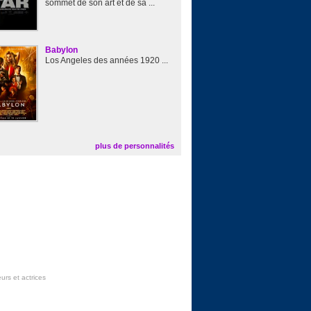
sommet de son art et de sa ...
Babylon
Los Angeles des années 1920 ...
plus de personnalités
urs et actrices