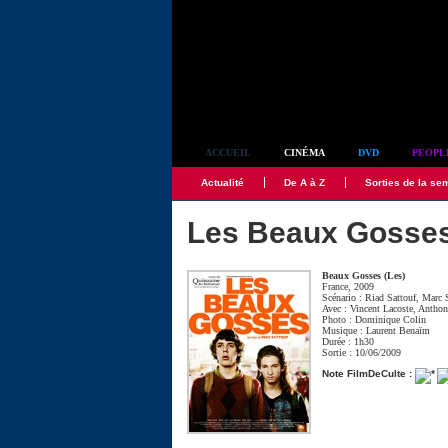
Simplement culte
ACCUEIL
CINÉMA
DVD
PEOPL
Actualité
De A à Z
Sorties de la se
Les Beaux Gosse
Beaux Gosses (Les)
France, 2009
Scénario :
Riad Sattouf
,
Marc 
Avec :
Vincent Lacoste
,
Anthon
Photo :
Dominique Colin
Musique :
Laurent Benaïm
Durée : 1h30
Sortie : 10/06/2009
Note FilmDeCulte :