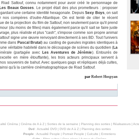
te Riad Sattouf, connu notamment pour avoir créé le personnage de
Les Beaux Gosses
. Le projet était des plus prometteurs : proposer
 gardant une certaine identité hexagonale. Depuis
Sexy Boys
, on sait
er nos compères d'outre-Atlantique. On est tenté de citer le récent
ssue de la projection du film de Sattouf, non seulement parce qu'il prend
our (du moins de filles) mais également parce qu'il sait se faire juste
uvrage, plus réaliste et plus "cash", s'impose comme son propre animal
Sattouf signe une œuvre renvoyant directement à ses BD. Tout l'univers
comme dans
Pascal Brutal
) au casting de gueules ingrates identiques à
 une véritable habileté dans le découpage de scènes du quotidien (
La
générale (partagée avec
Les Aventures de Jérémie
). Entourés de
elle en mère étouffante), les trois acteurs principaux servent à
e nos souvenirs de bahut. Avec quelques gags et répliques déjà cultes,
ainsi qu'à la carrière cinématographique de Riad Sattouf.
par
Robert Hospyan
alité Cinéma
|
Cinéma de A à Z
|
Sorties de la semaine
|
Planning des sorties
|
Réalisateurs
|
Acte
Dvd
:
Actualité DVD
|
DVD de A à Z
|
Planning des sorties
People
:
Actualité People
|
Portrait People
|
Culculte
|
Entretiens
Culte
:
Films cultes
|
Gros plans
|
Autour du Cinéma