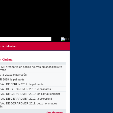
e la rédaction
on Cinéma
ME : ressortie en copies neuves du chef d'oeuvre
orman
S 2019: le palmarès
 2019: le palmarès
VAL DE BERLIN 2019 : le palmarès
VAL DE GERARDMER 2019: le palmarès !
VAL DE GERARDMER 2019: les jury au complet !
VAL DE GERARDMER 2019: la sélection !
IVAL DE GERARDMER 2019: deux hommages
lés
plus de news