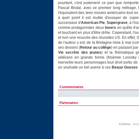
pourtant, c'est justement ce pari que rempor
Pascal Brutal, avec ce premier long métrage,
l'équivalent des
teen movies
américains tout en
à quel point il est inutile d'essayer de copi
successeur d'
American Pie
,
Supergrave
, à l'i
comme protagonistes deux
losers
en quête d'am
et touchant en plus d'être drôle. Cependant, l'o
et non une resucée des réussites US. En effet, 
de l'auteur y est, de la Bretagne mise à mal (
ses dessins (
Retour au collège
) en passant par
Vie secrète des jeunes
) et la thématique 
vétérans en grande forme (Noémie Lvovsky exc
merveille leurs personnages tout droit sortis d
on souhaite un bel avenir à ces
Beaux Gosses
Commentaires
Partenaires
Cinéma
:
Actu