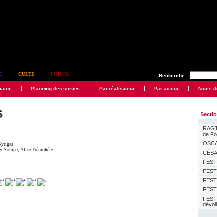
E
CULTE
FORUM
Recherche :
maine
Planning des sorties
Par réalisateur
Par acteur
Notes d
s
Secti
RAGTI
de F
OSCAR
Syrigas
y Sonigo
,
Alice Trémolière
CÉSAR
FESTI
FESTI
FESTI
FESTI
FEST
dévoi