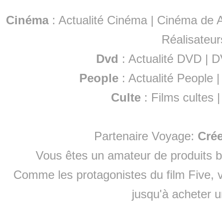
Cinéma
:
Actualité Cinéma
|
Cinéma de A
Réalisateur
Dvd
:
Actualité DVD
|
D
People
:
Actualité People
Culte
:
Films cultes
Partenaire Voyage:
Cré
Vous êtes un amateur de produits
b
Comme les protagonistes du film Five, v
jusqu'à
acheter 