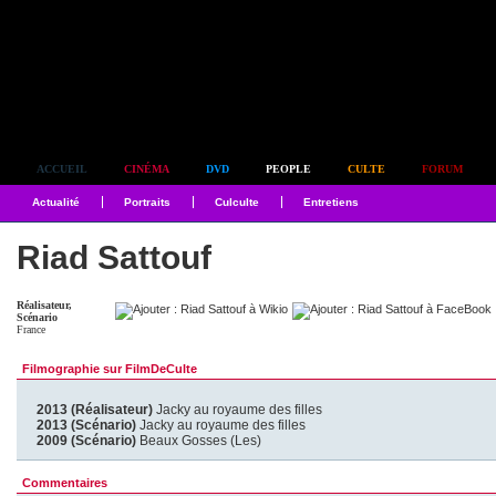
Simplement culte
ACCUEIL
CINÉMA
DVD
PEOPLE
CULTE
FORUM
Actualité
Portraits
Culculte
Entretiens
Riad Sattouf
Réalisateur,
Scénario
France
Filmographie sur FilmDeCulte
2013 (Réalisateur)
Jacky au royaume des filles
2013 (Scénario)
Jacky au royaume des filles
2009 (Scénario)
Beaux Gosses (Les)
Commentaires