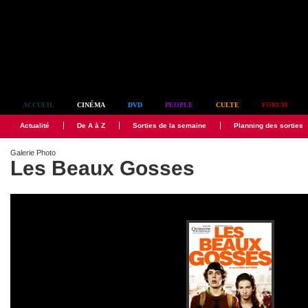
Simplement culte
ACCUEIL
CINÉMA
DVD
PEOPLE
CULTE
FORUM
Actualité
De A à Z
Sorties de la semaine
Planning des sorties
Galerie Photo
Les Beaux Gosses