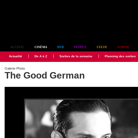
Simplement culte
ACCUEIL
CINÉMA
DVD
PEOPLE
CULTE
FORUM
Actualité
De A à Z
Sorties de la semaine
Planning des sorties
Galerie Photo
The Good German