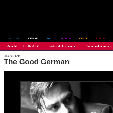
Simplement culte
ACCUEIL
CINÉMA
DVD
PEOPLE
CULTE
FORUM
Actualité
De A à Z
Sorties de la semaine
Planning des sorties
Galerie Photo
The Good German