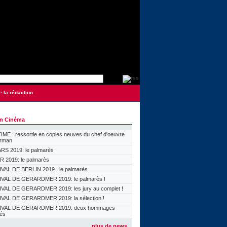
e la rédaction
on Cinéma
ME : ressortie en copies neuves du chef d'oeuvre
orman
S 2019: le palmarès
 2019: le palmarès
VAL DE BERLIN 2019 : le palmarès
VAL DE GERARDMER 2019: le palmarès !
VAL DE GERARDMER 2019: les jury au complet !
VAL DE GERARDMER 2019: la sélection !
IVAL DE GERARDMER 2019: deux hommages
lés
plus de news