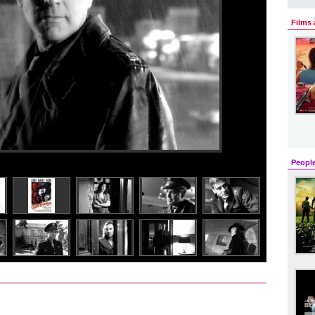
Films 
Peopl