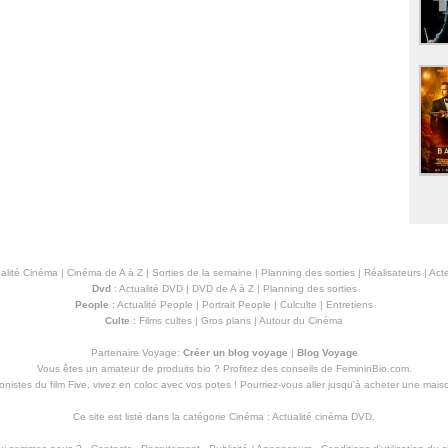
alité Cinéma
|
Cinéma de A à Z
|
Sorties de la semaine
|
Planning des sorties
|
Réalisateurs
|
Acte
Dvd
:
Actualité DVD
|
DVD de A à Z
|
Planning des sorties
People
:
Actualité People
|
Portrait People
|
Culculte
|
Entretiens
Culte
:
Films cultes
|
Gros plans
|
Autour du Cinéma
Partenaire Voyage:
Créer un blog voyage
|
Blog Voyage
Vous êtes un amateur de produits
bio
? Profitez des conseils de FemininBio.com.
istes du film Five, vivez en coloc avec vos potes ! Pourriez-vous aller jusqu'à
acheter une mais
Ce site est listé dans la catégorie
Cinéma
:
Actualité cinéma DVD
.