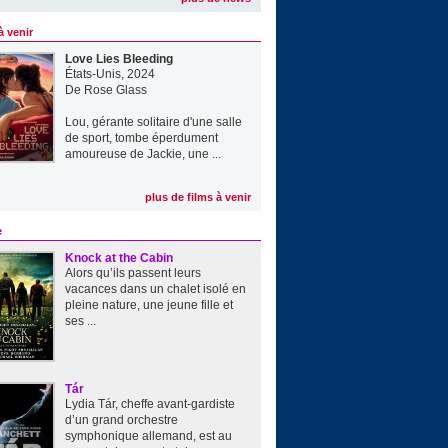
à venir
Love Lies Bleeding
États-Unis, 2024
De
Rose Glass
Lou, gérante solitaire d'une salle
de sport, tombe éperdument
amoureuse de Jackie, une ...
plus de films à venir
e
Knock at the Cabin
Alors qu’ils passent leurs
vacances dans un chalet isolé en
pleine nature, une jeune fille et
ses ...
Tár
Lydia Tár, cheffe avant-gardiste
d’un grand orchestre
symphonique allemand, est au