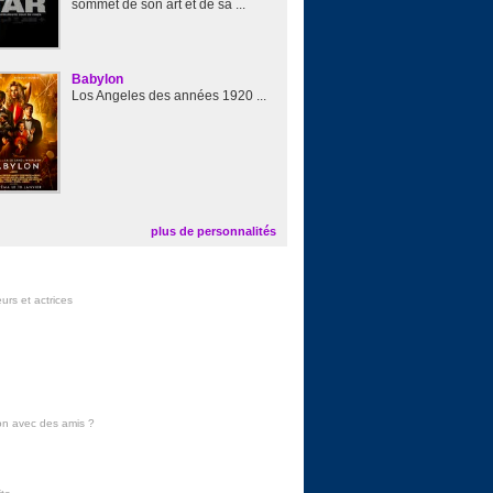
sommet de son art et de sa ...
Babylon
Los Angeles des années 1920 ...
plus de personnalités
urs et actrices
on avec des amis
?