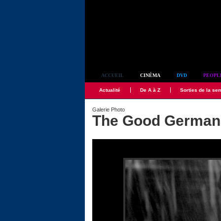
Simplement culte
ACCUEIL
CINÉMA
DVD
PEOPL
Actualité
De A à Z
Sorties de la se
Galerie Photo
The Good German